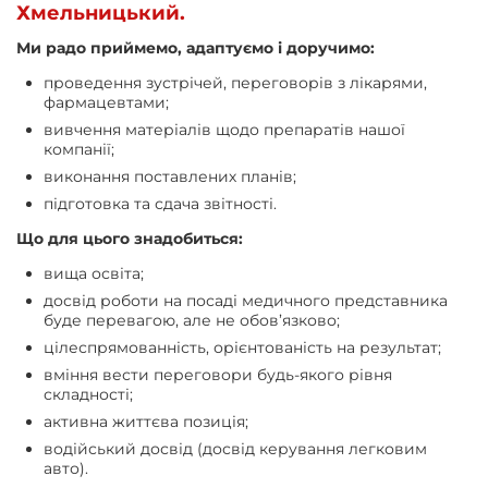
Хмельницький.
Ми радо приймемо, адаптуємо і доручимо:
проведення зустрічей, переговорів з лікарями,
фармацевтами;
вивчення матеріалів щодо препаратів нашої
компанії;
виконання поставлених планів;
підготовка та сдача звітності.
Що для цього знадобиться:
вища освіта;
досвід роботи на посаді медичного представника
буде перевагою, але не обов’язково;
цілеспрямованність, орієнтованість на результат;
вміння вести переговори будь-якого рівня
складності;
активна життєва позиція;
водійський досвід (досвід керування легковим
авто).