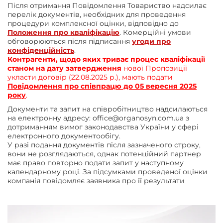
Після отримання Повідомлення Товариство надсилає
перелік документів, необхідних для проведення
процедури комплексної оцінки, відповідно до
Положення про кваліфікацію
. Комерційні умови
обговорюються після підписання
угоди про
конфіденційність
.
Контрагенти, щодо яких триває процес кваліфікації
станом на дату затвердження
нової Пропозиції
укласти договір (22.08.2025 р.), мають подати
Повідомлення про співпрацю до 05 вересня 2025
року
.
Документи та запит на співробітництво надсилаються
на електронну адресу: office@organosyn.com.ua з
дотриманням вимог законодавства України у сфері
електронного документообігу.
У разі подання документів після зазначеного строку,
вони не розглядаються, однак потенційний партнер
має право повторно подати запит у наступному
календарному році. За підсумками проведеної оцінки
компанія повідомляє заявника про її результати