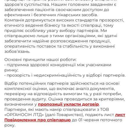
здоров’я суспільства. Нашим головним завданням є
забезпечення пацієнтів своєчасним доступом до
ефективних і безпечних лікарських засобів.
Компанія дотримується високих стандартів прозорості,
етичного ведення бізнесу та якості співпраці, тому
приділяє особливу увагу вибору партнерів. Ми
співпрацюємо лише з тими організаціями, які здатні
забезпечити надійне розповсюдження продукції,
оперативність поставок та стабільність у виконанні
зобов’язань.
Основні принципи нашої роботи:
• підтримка здорової конкуренції між учасниками
ринку;
• прозорість і недискримінаційність у відборі партнерів.
Відбір потенційних партнерів здійснюється на основі
комплексної оцінки, що включає аналіз документів,
перевірку на відповідність вимогам та, у разі потреби,
проведення аудиту. Оцінка проводиться за критеріями,
визначеними у
пропозиції укласти договір
.
Партнери, які мають намір співпрацювати з ТОВ
«ОРГАНОСІН ЛТД» (далі-Товариство), подають лист
лист
Повідомлення про співпарцю
до 01 червня поточного
року.